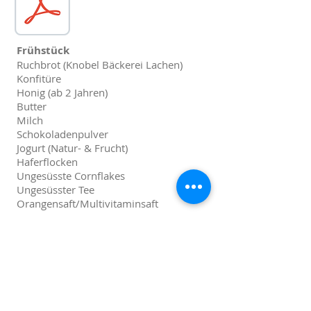
Frühstück
Ruchbrot (Knobel Bäckerei Lachen)
Konfitüre
Honig (ab 2 Jahren)
Butter
Milch
Schokoladenpulver
Jogurt (Natur- & Frucht)
Haferflocken
Ungesüsste Cornflakes
Ungesüsster Tee
Orangensaft/Multivitaminsaft
Z'Nüni
Saisonfrüchte
© 2023 by Villa Rainbow GmbH
Schilfstr. 3, 8853 Lachen (SZ), Tel. 055/422 50 01