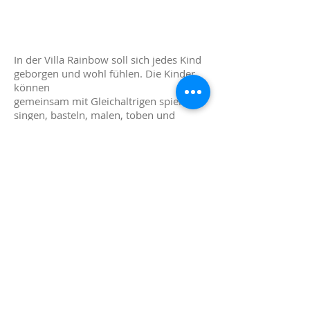
In der Villa Rainbow soll sich jedes Kind
geborgen und wohl fühlen. Die Kinder
können
gemeinsam mit Gleichaltrigen spielen,
singen, basteln, malen, toben und
tanzen. Geführte Sequenzen bereichern
die täglichen Erlebnisse zusätzlich. In der
Freispielzeit können sich
die Kinder frei nach ihren Bedürfnissen
und Wünschen beschäftigen. Dabei
werden sie von
uns in ihrer persönlichen und
emotionalen Entwicklung unterstützt
und begleitet.
Individuelle und spezifische Förderung
ist uns genauso wichtig wie die
Möglichkeit zur Selbsterfahrung. Die
Hauptgrundlage dafür ist ein soziales
Umfeld, das auf gegenseitiger