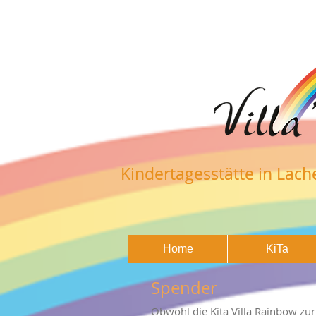
Kindertagesstätte in Lach
Kindertagesstätte in Lach
Home
KiTa
Spender
Obwohl die Kita Villa Rainbow zur